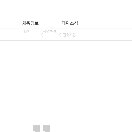
채용정보
대명소식
메인
사업분야
< < 건축사업