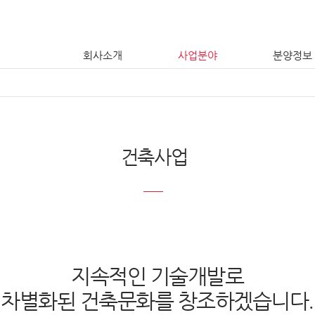
회사소개
사업분야
분양정보
건축사업
지속적인 기술개발로
​차별화된 건축문화를 창조하겠습니다.