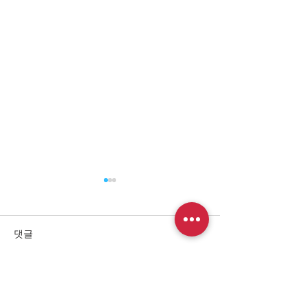
[수주] 2025년 경호시설1지
역 환경정비 공사
'2025년 경호시설1지역 환경
댓글
정비 공사' 수주를 위해 노력하
신 임직원 여러분의 노고에 진
심으로 감사드립니다. º 공사
댓글을 입력하세요.
[수주] 2025년
명 : 경호시설1지역 환경정비