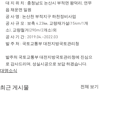
대 지 위 치 : 충청남도 논산시 부적면 왕덕리, 연무
읍 채운면 일원
공 사 명 : 논산천 부적지구 하천정비사업
공 사 규 모 : 보축 4.23㎞, 교량재가설(154m/1개
소), 교량철거(290m/2개소)외
공 사 기 간 : 2019.04.~2022.03
발 주 처 : 국토교통부 대전지방국토관리청
발주처 국토교통부 대전지방국토관리청에 진심으
로 감사드리며, 성실시공으로 보답 하겠습니다.
대명소식
전체 보기
최근 게시물