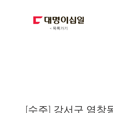
< 목록가기
[수주] 강서구 염창