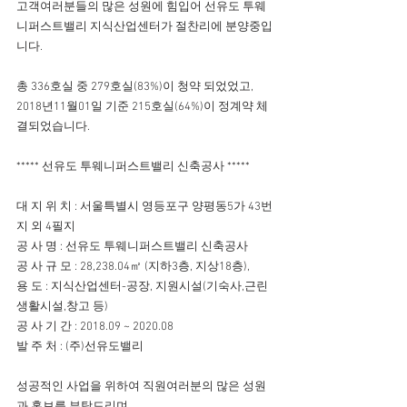
고객여러분들의 많은 성원에 힘입어 선유도 투웨
니퍼스트밸리 지식산업센터가 절찬리에 분양중입
니다.
총 336호실 중 279호실(83%)이 청약 되었었고, 
2018년11월01일 기준 215호실(64%)이 정계약 체
결되었습니다.
***** 선유도 투웨니퍼스트밸리 신축공사 *****
대 지 위 치 : 서울특별시 영등포구 양평동5가 43번
지 외 4필지 
공 사 명 : 선유도 투웨니퍼스트밸리 신축공사
공 사 규 모 : 28,238.04㎡ (지하3층, 지상18층), 
용 도 : 지식산업센터-공장, 지원시설(기숙사,근린
생활시설,창고 등)
공 사 기 간 : 2018.09 ~ 2020.08
발 주 처 : (주)선유도밸리
성공적인 사업을 위하여 직원여러분의 많은 성원
과 홍보를 부탁드리며